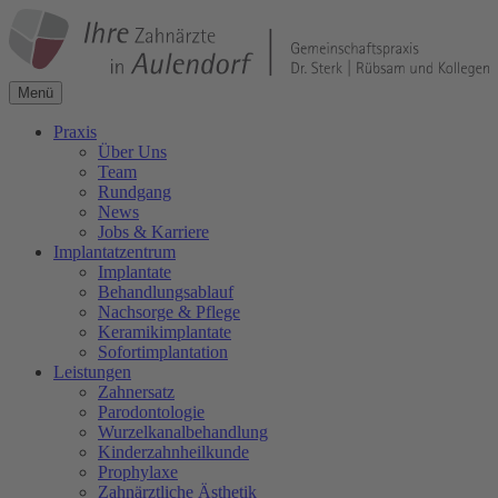
Menü
Praxis
Über Uns
Team
Rundgang
News
Jobs & Karriere
Implantatzentrum
Implantate
Behandlungsablauf
Nachsorge & Pflege
Keramikimplantate
Sofortimplantation
Leistungen
Zahnersatz
Parodontologie
Wurzelkanalbehandlung
Kinderzahnheilkunde
Prophylaxe
Zahnärztliche Ästhetik