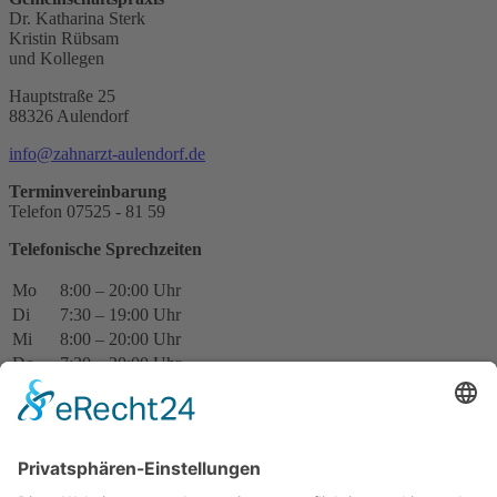
Dr. Katharina Sterk
Kristin Rübsam
und Kollegen
Hauptstraße 25
88326 Aulendorf
info@
zahnarzt-aulendorf.de
Terminvereinbarung
Telefon 07525 - 81 59
Telefonische Sprechzeiten
Mo
8:00 – 20:00 Uhr
Di
7:30 – 19:00 Uhr
Mi
8:00 – 20:00 Uhr
Do
7:30 – 20:00 Uhr
Fr
8:00 – 15:00 Uhr
Behandlungszeiten
nach Vereinbarung
Barrierefreie Praxis